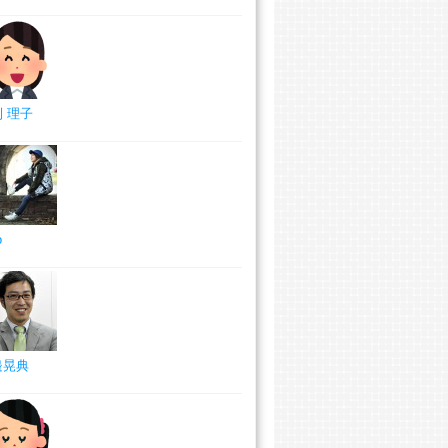
 理子
o
邉晃典