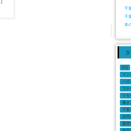
]
千
千
本
タ
EQ
イン
ハロ
マナ
リモ
働き
千葉
合同
履歴
新卒