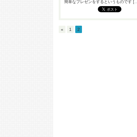
簡単なプレゼンをするというものです […
«
1
2