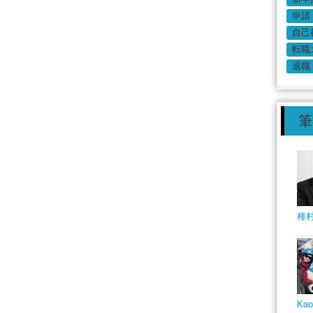
申請
自己
転職
退職
筆
種村
Kao