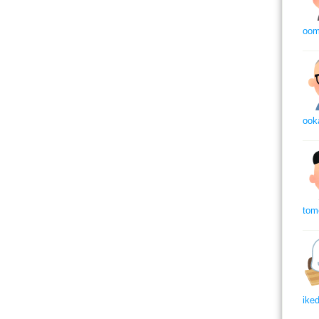
oom
ook
tom
ike