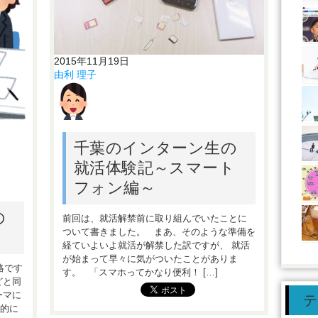
2015年11月19日
由利 理子
千葉のインターン生の
就活体験記～スマート
フォン編～
の
前回は、就活解禁前に取り組んでいたことに
ついて書きました。 まあ、そのような準備を
経ていよいよ就活が解禁した訳ですが、 就活
が始まって早々に気がついたことがありま
略です
す。 「スマホってかなり便利！ […]
どと同
ーマに
テ
終的に