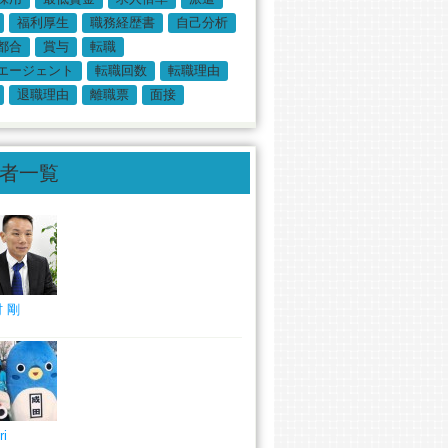
福利厚生
職務経歴書
自己分析
都合
賞与
転職
エージェント
転職回数
転職理由
退職理由
離職票
面接
者一覧
 剛
ri