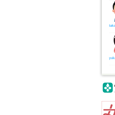
tak
yuk