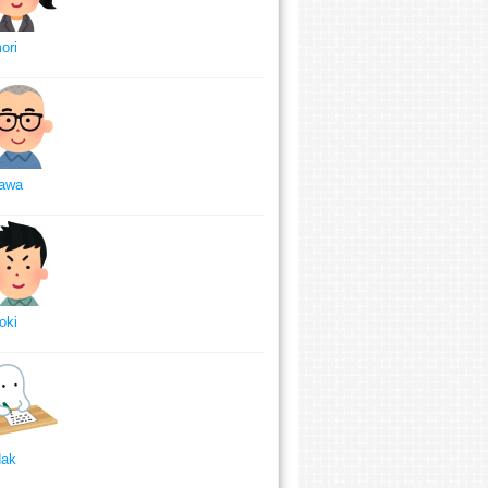
ori
awa
oki
dak