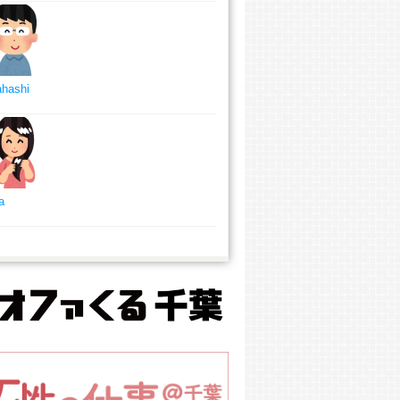
ahashi
a