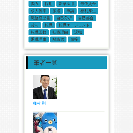
悩み
採用
新卒採用
最低賃金
求人倍率
派遣
申請
福利厚生
職務経歴書
自己分析
自己都合
賞与
転職
転職エージェント
転職回数
転職理由
退職
退職理由
離職票
面接
筆者一覧
種村 剛