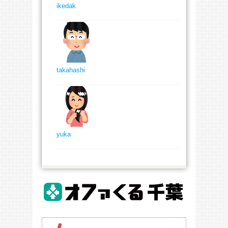
ikedak
takahashi
yuka