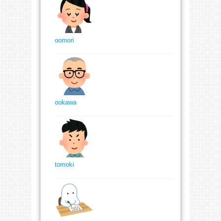
oomori
ookawa
tomoki