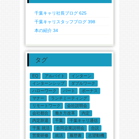
千葉キャリ社長ブログ
625
千葉キャリスタッフブログ
398
本の紹介
34
タグ
EQ
アルバイト
インターン
インターンシップ
ダブルワーク
ハローワーク
パート
ボーナス
マナー
ランチミーティング
リモートワーク
会社説明会
会社都合
働き方改革
内定
内定辞退
千葉
千葉キャリ通信
千葉 就活
合同企業説明会
合説
営業研修
就活
履歴書
志望動機